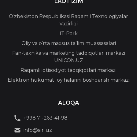
EKOTIZIM
O‘zbekiston Respublikasi Raqamli Texnologiyalar
Vazirligi
IT-Park
Oliy va o‘rta maxsus taʼlim muassasalari
Fan-texnika va marketing tadqiqotlari markazi
UNICON.UZ
Raqamli iqtisodiyot tadqiqotlari markazi
Elektron hukumat loyihalarini boshqarish markazi
ALOQA
+998 71-263-41-98
info@airi.uz