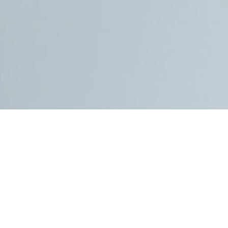
ILMIY LABORATORIYALAR
Biometrik tizimlar