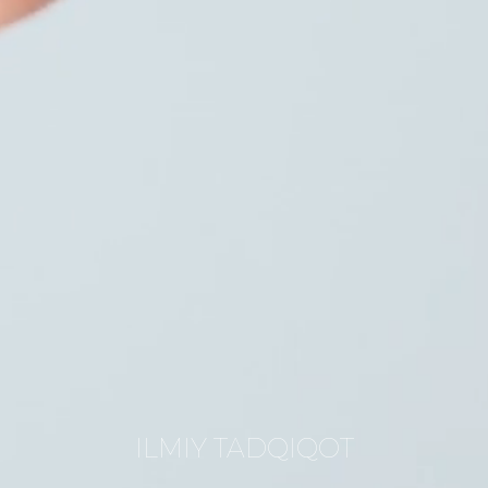
ILMIY TADQIQOT