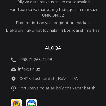
Oliy va o‘rta maxsus taʼlim muassasalari
Fan-texnika va marketing tadqiqotlari markazi
UNICON.UZ
Raqamli iqtisodiyot tadqiqotlari markazi
Elektron hukumat loyihalarini boshqarish markazi
ALOQA
+998 71-263-41-98
info@airi.uz
100125, Toshkent sh., Bo‘z-2, 17A
Korrupsiya holatlari bo‘yicha xabar berish